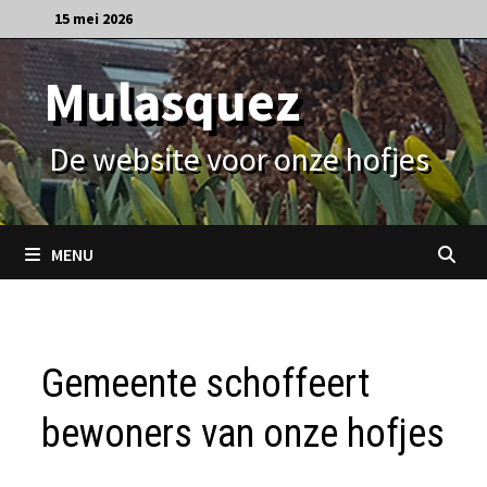
Ga
15 mei 2026
naar
de
Mulasquez
inhoud
De website voor onze hofjes
MENU
Gemeente schoffeert
bewoners van onze hofjes