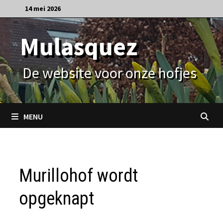
Ga
14 mei 2026
naar
de
Mulasquez
inhoud
De website voor onze hofjes
MENU
Murillohof wordt
opgeknapt