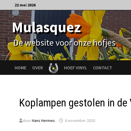
Ga
22 mei 2026
naar
de
Mulasquez
inhoud
De website voor onze hofjes
HOME
OVER
HOEF VINYL
CONTACT
Koplampen gestolen in de
door
Hans Hermes
6 november 2020