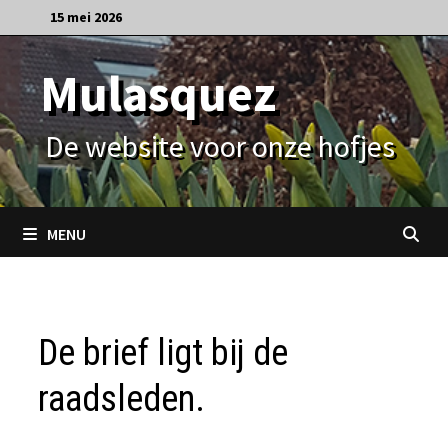
Ga
15 mei 2026
naar
de
Mulasquez
inhoud
De website voor onze hofjes
MENU
De brief ligt bij de
raadsleden.