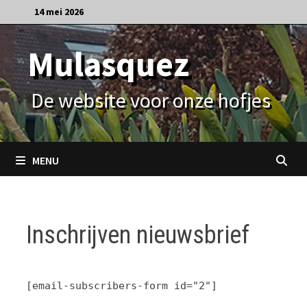
Ga
14 mei 2026
naar
de
Mulasquez
inhoud
De website voor onze hofjes
MENU
Inschrijven nieuwsbrief
[email-subscribers-form id="2"]