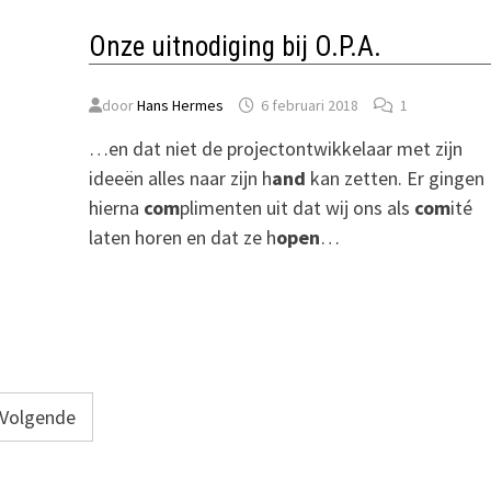
Onze uitnodiging bij O.P.A.
door
Hans Hermes
6 februari 2018
1
…en dat niet de projectontwikkelaar met zijn
ideeën alles naar zijn h
and
kan zetten. Er gingen
hierna
com
plimenten uit dat wij ons als
com
ité
laten horen en dat ze h
open
…
Volgende