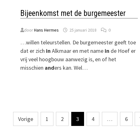
Bijeenkomst met de burgemeester
door
Hans Hermes
25 januari 2018
0
…willen teleurstellen. De burgemeester geeft toe
dat er zich
in
Alkmaar en met name
in
de Hoef er
vrij veel hoogbouw aanwezig is, en of het
misschien
and
ers kan. Wel…
Berichten
Vorige
1
2
3
4
…
6
paginering