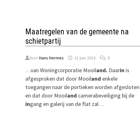
Maatregelen van de gemeente na
schietpartij
door
Hans Hermes
21 juni 2018
0
…van Woningcorporatie Mooil
and.
Daar
in
is
afgesproken dat door Mooil
and
enkele
toegangen naar de portieken worden afgesloten
en dat door Mooil
and
camerabeveiliging bij de
in
gang en galerij van de flat zal…