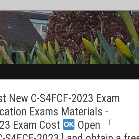
st New C-S4FCF-2023 Exam
ication Exams Materials -
023 Exam Cost
Open 「
-S4FCF-2023 ] and obtain a fre