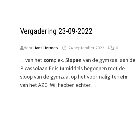
Vergadering 23-09-2022
door
Hans Hermes
24 september 2022
0
…van het
com
plex. Sl
open
van de gymzaal aan de
Picassolaan Er is
in
middels begonnen met de
sloop van de gymzaal op het voormalig terre
in
van het AZC. Wij hebben echter…