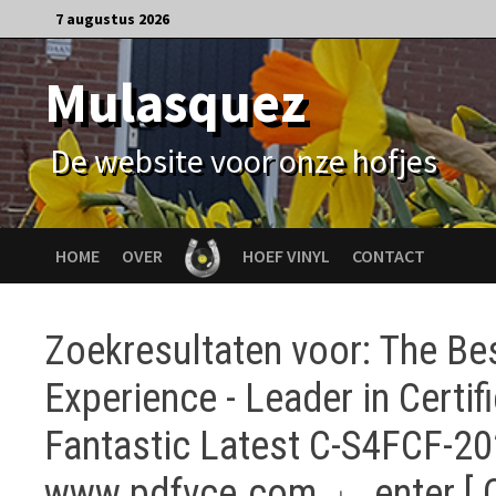
Ga
7 augustus 2026
naar
de
Mulasquez
inhoud
De website voor onze hofjes
HOME
OVER
HOEF VINYL
CONTACT
Zoekresultaten voor:
The Be
Experience - Leader in Certif
Fantastic Latest C-S4FCF-2
www.pdfvce.com 」 enter [ C