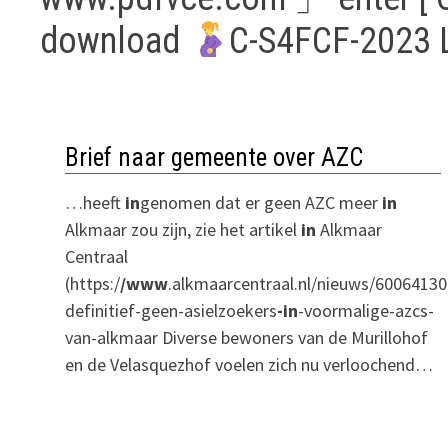
download
C-S4FCF-2023 L
Brief naar gemeente over AZC
…heeft
in
genomen dat er geen AZC meer
in
Alkmaar zou zijn, zie het artikel
in
Alkmaar
Centraal
(https:/
/www
.alkmaarcentraal.nl/nieuws/60064130
definitief-geen-asielzoekers
-in
-voormalige-azcs-
van-alkmaar Diverse bewoners van de Murillohof
en de Velasquezhof voelen zich nu verloochend…