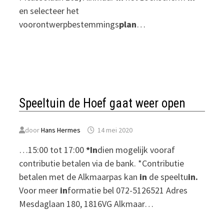
en selecteer het
voorontwerpbestemmings
plan
…
Speeltuin de Hoef gaat weer open
door
Hans Hermes
14 mei 2020
…15:00 tot 17:00
*In
dien mogelijk vooraf
contributie betalen via de bank. *Contributie
betalen met de Alkmaarpas kan
in
de speeltu
in.
Voor meer
in
formatie bel 072-5126521 Adres
Mesdaglaan 180, 1816VG Alkmaar…