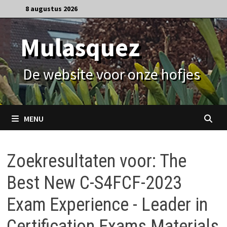
Ga
8 augustus 2026
naar
de
Mulasquez
inhoud
De website voor onze hofjes
MENU
Zoekresultaten voor:
The
Best New C-S4FCF-2023
Exam Experience - Leader in
Certification Exams Materials