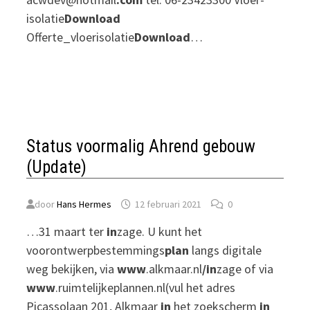
isolatie
Download
Offerte_vloerisolatie
Download
…
Status voormalig Ahrend gebouw
(Update)
door
Hans Hermes
12 februari 2021
0
…31 maart ter
in
zage. U kunt het
voorontwerpbestemmings
plan
langs digitale
weg bekijken, via
www
.alkmaar.nl
/in
zage of via
www
.ruimtelijkeplannen.nl(vul het adres
Picassolaan 201, Alkmaar
in
het zoekscherm
in