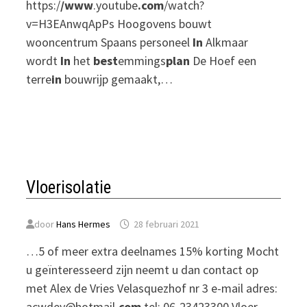
https:/
/www
.youtube
.com
/watch?
v=H3EAnwqApPs Hoogovens bouwt
wooncentrum Spaans personeel
In
Alkmaar
wordt
In
het
best
emmings
plan
De Hoef een
terre
in
bouwrijp gemaakt,…
Vloerisolatie
door
Hans Hermes
28 februari 2021
…5 of meer extra deelnames 15% korting Mocht
u geïnteresseerd zijn neemt u dan contact op
met Alex de Vries Velasquezhof nr 3 e-mail adres:
acwdev@hotmail
.com
tel: 06-23423300 Vloer-