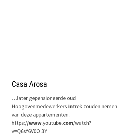
Casa Arosa
…later gepensioneerde oud
Hoogovenmedewerkers
in
trek zouden nemen
van deze appartementen.
https:/
/www
.youtube
.com
/watch?
v=Q6sf6V0OI3Y