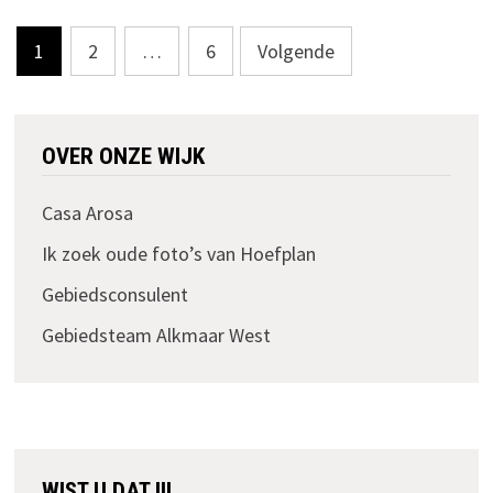
Berichten
1
2
…
6
Volgende
paginering
OVER ONZE WIJK
Casa Arosa
Ik zoek oude foto’s van Hoefplan
Gebiedsconsulent
Gebiedsteam Alkmaar West
WIST U DAT !!!